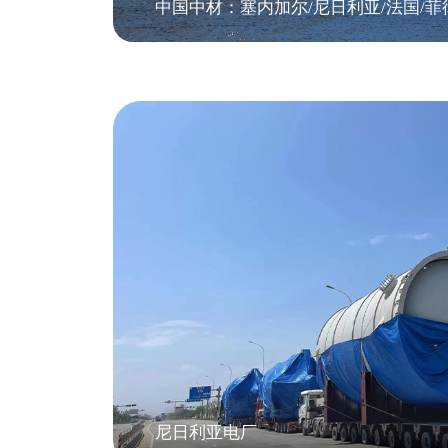
中国中材：塞内加尔/尼日利亚/法国/菲
尼日利亚电厂